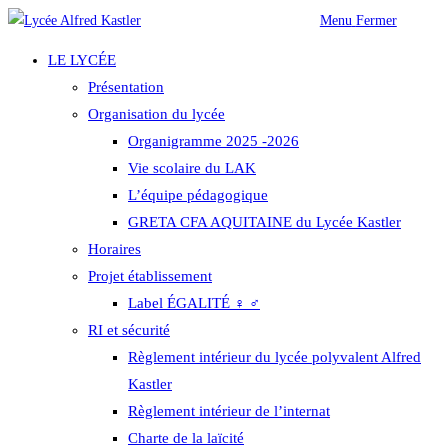
Skip
Menu
Fermer
to
LE LYCÉE
content
Présentation
Organisation du lycée
Organigramme 2025 -2026
Vie scolaire du LAK
L’équipe pédagogique
GRETA CFA AQUITAINE du Lycée Kastler
Horaires
Projet établissement
Label ÉGALITÉ ♀ ♂
RI et sécurité
Règlement intérieur du lycée polyvalent Alfred
Kastler
Règlement intérieur de l’internat
Charte de la laïcité