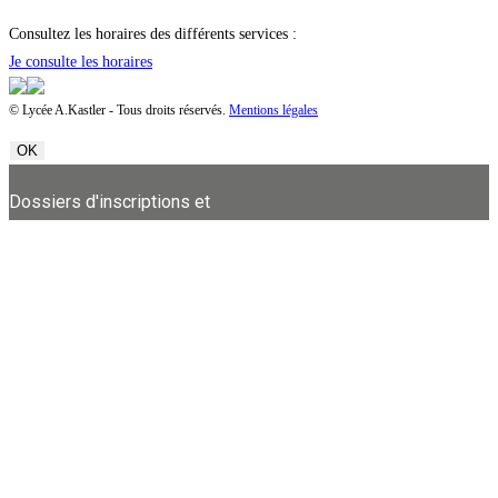
Consultez les horaires des différents services :
Je consulte les horaires
© Lycée A.Kastler - Tous droits réservés.
Mentions légales
OK
Dossiers d'inscriptions et
ré-inscriptions disponibles
dans Infos pratiques .....
Calendrier de rentrée 2026
dans Infos pratiques .....
Les fournitures et manuels
sont publiés dans Infos
pratiques .....
Dossiers
d'inscriptions et ré-
inscriptions disponibles