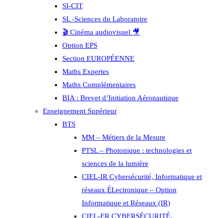
SI-CIT
SL -Sciences du Laboratoire
🎬 Cinéma audiovisuel 🎥
Option EPS
Section EUROPÉENNE
Maths Expertes
Maths Complémentaires
BIA : Brevet d’Initiation Aéronautique
Enseignement Supérieur
BTS
MM – Métiers de la Mesure
PTSL – Photonique : technologies et
sciences de la lumière
CIEL-IR Cybersécurité, Informatique et
réseaux ÉLectronique – Option
Informatique et Réseaux (IR)
CIEL-ER CYBERSÉCURITÉ,