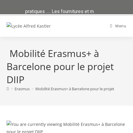
ans Infos pratiques ..... Les fournitures et manuels sont publiés d
Skip
to
Menu
content
Mobilité Erasmus+ à
Barcelone pour le projet
DIIP
>
Erasmus
>
Mobilité Erasmus+ à Barcelone pour le projet DIIP