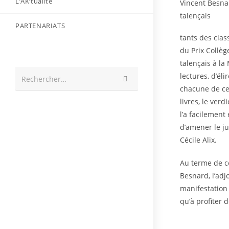
L’AK’tualité
Vincent Besnar
talençais
PARTENARIATS
tants des clas
du Prix Collè
talençais à la
lectures, d’é
Envoyer
Rechercher…
la
chacune de ce
recherche
livres, le ver
l’a facilement
d’amener le ju
Cécile Alix.
Au terme de c
Besnard, l’adj
manifestation a
qu’à profiter d