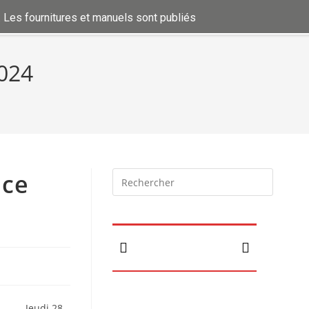
es fournitures et manuels sont publiés dans Infos pratiques .....
2024
nce
Jeudi 28