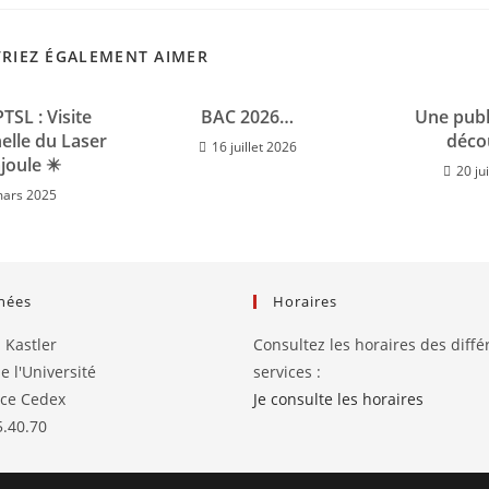
RIEZ ÉGALEMENT AIMER
TSL : Visite
BAC 2026…
Une publ
elle du Laser
déco
16 juillet 2026
oule ✴️
20 ju
mars 2025
nées
Horaires
 Kastler
Consultez les horaires des diffé
e l'Université
services :
nce Cedex
Je consulte les horaires
5.40.70