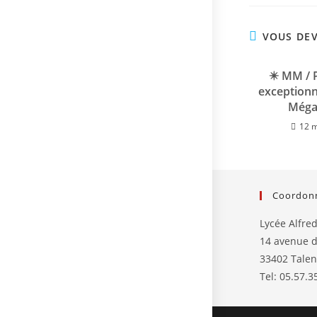
VOUS DEV
✴️ MM / P
exceptionn
Mégaj
12 
Coordon
Lycée Alfred
14 avenue d
33402 Tale
Tel: 05.57.3