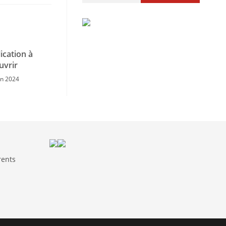
ication à
uvrir
in 2024
rents