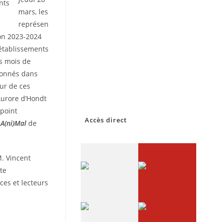
nts
mars, les
représen
ion 2023-2024
 établissements
rs mois de
tionnés dans
ur de ces
’Aurore d’Hondt
 point
Accès direct
n
A(ni)Mal
de
. Vincent
tte
ices et lecteurs