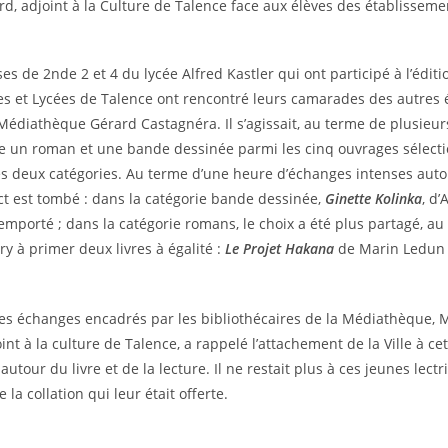
d, adjoint à la Culture de Talence face aux élèves des établisseme
ses de 2nde 2 et 4 du lycée Alfred Kastler qui ont participé à l’édit
ges et Lycées de Talence ont rencontré leurs camarades des autres
 Médiathèque Gérard Castagnéra. Il s’agissait, au terme de plusieu
lire un roman et une bande dessinée parmi les cinq ouvrages sélec
s deux catégories. Au terme d’une heure d’échanges intenses auto
dict est tombé : dans la catégorie bande dessinée,
Ginette Kolinka
, d
 emporté ; dans la catégorie romans, le choix a été plus partagé, au
ry à primer deux livres à égalité :
Le Projet Hakana
de Marin Ledu
es échanges encadrés par les bibliothécaires de la Médiathèque, M
oint à la culture de Talence, a rappelé l’attachement de la Ville à ce
utour du livre et de la lecture. Il ne restait plus à ces jeunes lectr
e la collation qui leur était offerte.