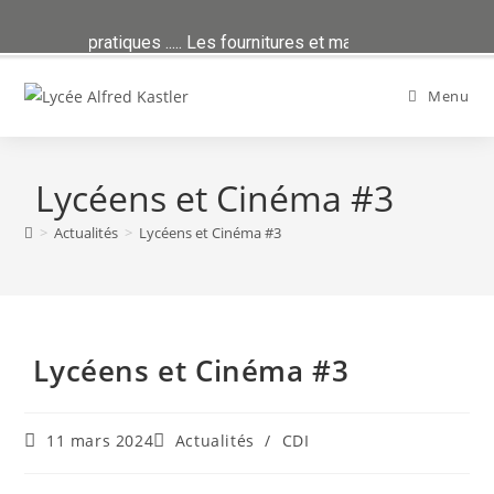
ans Infos pratiques ..... Les fournitures et manuels sont publiés d
Skip
to
Menu
content
Lycéens et Cinéma #3
>
Actualités
>
Lycéens et Cinéma #3
Lycéens et Cinéma #3
11 mars 2024
Actualités
/
CDI