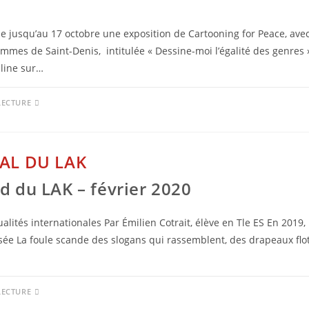
le jusqu’au 17 octobre une exposition de Cartooning for Peace, avec
mes de Saint-Denis, intitulée « Dessine-moi l’égalité des genres »
cline sur…
LECTURE
AL DU LAK
d du LAK – février 2020
alités internationales Par Émilien Cotrait, élève en Tle ES En 2019, 
sée La foule scande des slogans qui rassemblent, des drapeaux flot
LECTURE