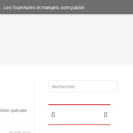
urnitures et manuels sont publiés dans Infos pratiques .....
Doss
ition spéciale
20 JUIN 2024