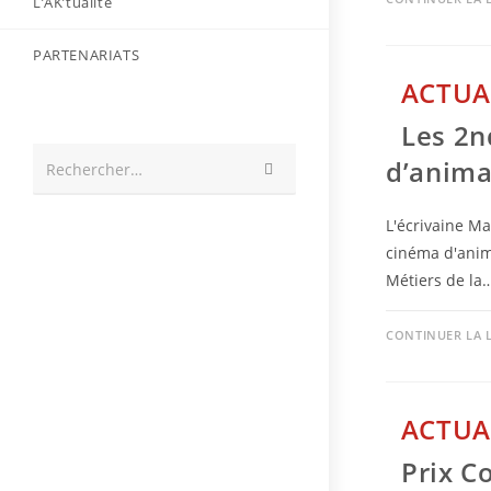
L’AK’tualité
PARTENARIATS
ACTUA
Les 2n
d’anima
Envoyer
Rechercher…
la
recherche
L'écrivaine Ma
cinéma d'anim
Métiers de la
CONTINUER LA 
ACTUA
Prix C