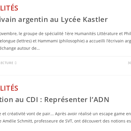
LITÉS
ivain argentin au Lycée Kastler
ovembre, le groupe de spécialité 1ère Humanités Littérature et Phi
ongue (lettres) et Hammami (philosophie) a accueilli l’écrivain a
 échange autour de…
LECTURE
3
LITÉS
tion au CDI : Représenter l’ADN
et créativité vont de pair... Après avoir réalisé un escape game en 
 Amélie Schmitt, professeure de SVT, ont découvert des notions es