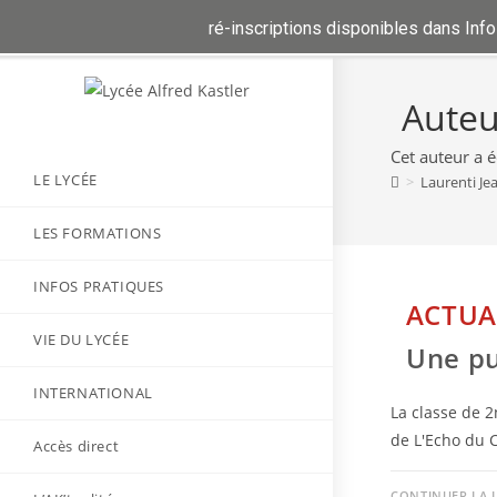
 d'inscriptions et ré-inscriptions disponibles dans Infos pratiques
Skip
to
Auteu
content
Cet auteur a éc
LE LYCÉE
>
Laurenti Je
LES FORMATIONS
INFOS PRATIQUES
ACTUA
VIE DU LYCÉE
Une pu
INTERNATIONAL
La classe de 2
de L'Echo du C
Accès direct
CONTINUER LA 